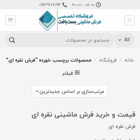
Ski
09139617194
08:00 - 20:00
t
conten
جستجو
برای:
خانه
/
فروشگاه
/
محصولات برچسب خورده “فرش نقره ای”
فیلتر
قیمت و خرید فرش ماشینی نقره ای
فرش نقره ای