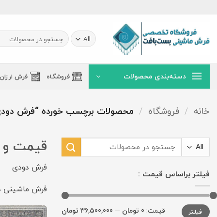
Ski
t
conten
جستجو
برای:
دسته‌بندی محصولات
فروشگاه
فرش ارزان
خانه
/
فروشگاه
/
محصولات برچسب خورده “فرش دودی
قیمت و 
جستجو
برای:
فرش دودی
فیلتر براساس قیمت :
فرش ماشینی د
حداقل
حداکثر
قیمت:
0 تومان
—
36,500,000 تومان
فیلتر
قیمت
قیمت