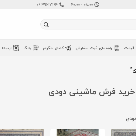
09139617194
08:00 - 20:00
 قیمت
راهنمای ثبت سفارش
کانال تلگرام
بلاگ
ارتباط ب
”
خرید فرش ماشینی دودی
ودی