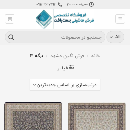
Ski
09139617194
08:00 - 20:00
t
conten
جستجو
برای:
خانه
/
فرش نگین مشهد
/
برگه 3
فیلتر