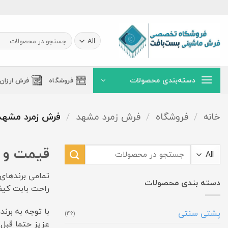
Ski
t
conten
جستجو
برای:
دسته‌بندی محصولات
فروشگاه
فرش ارزان
خانه
/
فروشگاه
/
فرش زمرد مشهد
/
فرش زمرد مشهد 700 شانه 00
قیمت و خرید ف
جستجو
برای:
دسته بندی محصولات
راحت بابت کیفی
با توجه به برن
پشتی سنتی
(46)
عزیز حتما قبل 