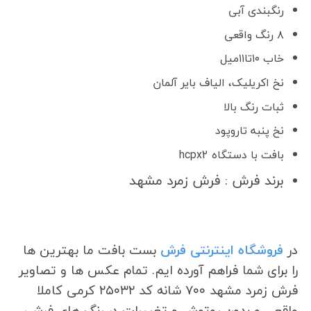
رنگبندی آبی
۸ رنگ واقعی
خاب ۱۰تا۱۱میل
نخ اکریلیک، الیاف بایر آلمان
ثبات رنگ بالا
نخ پنبه تاروپود
بافت با دستگاه hcpx2
برند فرش : فرش زمرد مشهد
در
فروشگاه اینترنتی فرش
بست بافت ما بهترین ها
را برای شما فراهم آورده ایم. تمام عکس ها و تصاویر
فرش زمرد مشهد ۷۰۰ شانه کد ۲۵۰۳۲ کرمی کاملا
واقعی و بدون روتوش و تغییرات در رنگ های فرش،