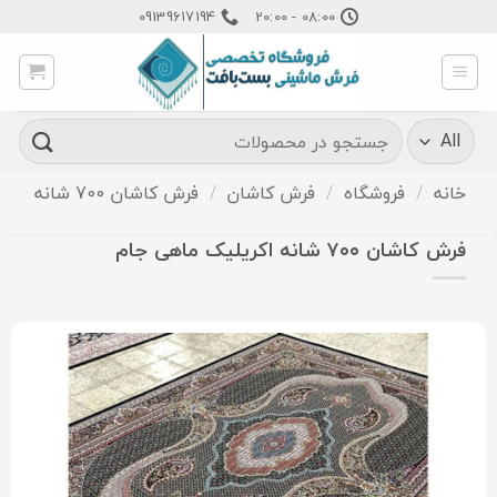
Ski
09139617194
08:00 - 20:00
t
conten
جستجو
برای:
خانه
/
فروشگاه
/
فرش کاشان
/
فرش کاشان 700 شانه
فرش کاشان ۷۰۰ شانه اکریلیک ماهی جام