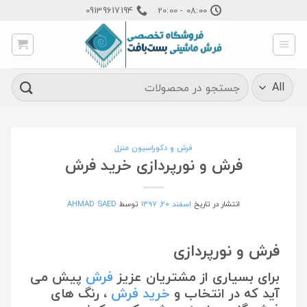
Ski
09139617194
08:00 - 20:00
t
conten
جستجو
برای:
فرش و دکوراسیون منزل
فرش و نورپردازی خرید فرش
انتشار در تاریخ
اسفند 20, 1397
توسط
AHMAD SAED
فرش و نورپردازی
برای بسیاری از مشتریان عزیز
فرش
پیش می
آید که در انتخاب و
خرید فرش
، رنگ های