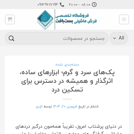
Ski
09139617194
08:00 - 20:00
t
conten
جستجو
برای:
دسته‌بندی نشده
پک‌های سرد و گرم؛ ابزارهای ساده،
اثرگذار و همیشه در دسترس برای
تسکین درد
انتشار در تاریخ
فروردین 20, 1404
توسط
اژدری
در دنیای پرشتاب امروز، تقریباً همه‌مون درگیر دردهای
عضلانی، گرفتگی‌های موضعی، التهاب مفاصل یا حتی