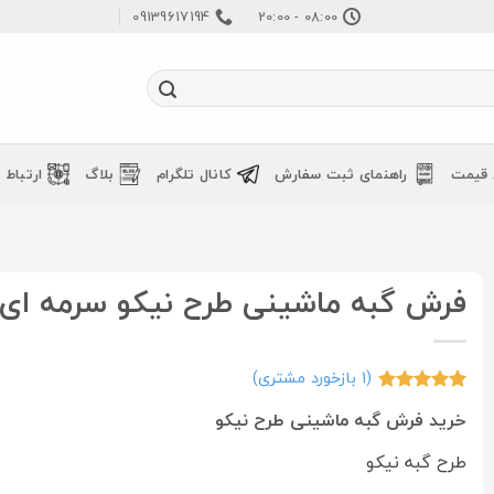
09139617194
08:00 - 20:00
 قیمت
راهنمای ثبت سفارش
کانال تلگرام
بلاگ
ارتباط ب
فرش گبه ماشینی طرح نیکو سرمه ای
(
1
بازخورد مشتری)
1
امتیازدهی
5
خرید فرش گبه ماشینی طرح نیکو
از 5 در
امتیازدهی
طرح گبه نیکو
مشتری