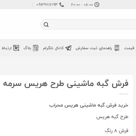
09139617194
08:00 - 20:00
 قیمت
راهنمای ثبت سفارش
کانال تلگرام
بلاگ
ارتباط ب
فرش گبه ماشینی طرح هریس سرمه ا
خرید فرش گبه ماشینی هریس محراب
طرح گبه هریس
فرش ۸ رنگ