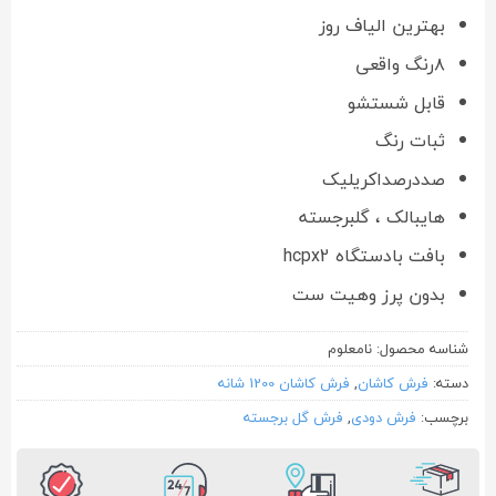
بهترین الیاف روز
۸رنگ واقعی
قابل شستشو
ثبات رنگ
صددرصداکریلیک
هایبالک ، گلبرجسته
بافت بادستگاه hcpx2
بدون پرز وهیت ست
شناسه محصول:
نامعلوم
دسته:
فرش کاشان
,
فرش کاشان 1200 شانه
برچسب:
فرش دودی
,
فرش گل برجسته