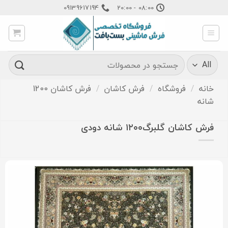
Ski
09139617194
08:00 - 20:00
t
conten
جستجو
برای:
خانه
/
فروشگاه
/
فرش کاشان
/
فرش کاشان 1200
شانه
فرش کاشان گلبرگ۱۲۰۰ شانه دودی