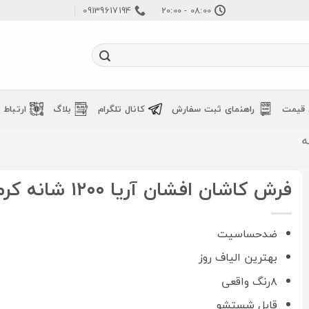
09139617194
08:00 - 20:00
 قیمت
راهنمای ثبت سفارش
کانال تلگرام
بلاگ
ارتباط ب
فرش کاشان افشان آریا ۱۲۰۰ شانه کرم
ضدحساسیت
بهترین الیاف روز
۸رنگ واقعی
قابل شستشو