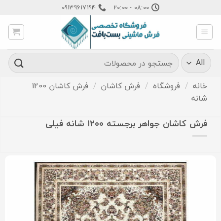
Ski
09139617194
08:00 - 20:00
t
conten
جستجو
برای:
خانه
/
فروشگاه
/
فرش کاشان
/
فرش کاشان 1200
شانه
فرش کاشان جواهر برجسته ۱۲۰۰ شانه فیلی