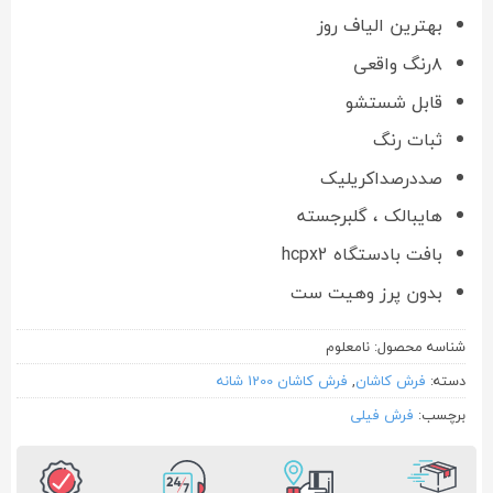
بهترین الیاف روز
۸رنگ واقعی
قابل شستشو
ثبات رنگ
صددرصداکریلیک
هایبالک ، گلبرجسته
بافت بادستگاه hcpx2
بدون پرز وهیت ست
شناسه محصول:
نامعلوم
دسته:
فرش کاشان
,
فرش کاشان 1200 شانه
برچسب:
فرش فیلی