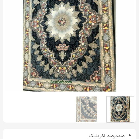
صددرصد اکریلیک