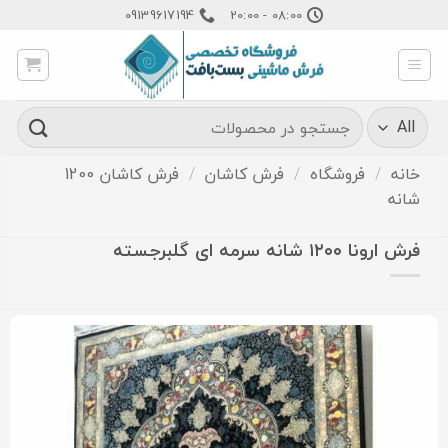
Ski
09139617194
08:00 - 20:00
t
conten
جستجو
برای:
خانه
/
فروشگاه
/
فرش کاشان
/
فرش کاشان 1200
شانه
فرش ارونا ۱۲۰۰ شانه سرمه ای گلبرجسته