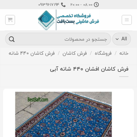
Ski
09139617194
08:00 - 20:00
t
conten
جستجو
برای:
خانه
/
فروشگاه
/
فرش کاشان
/
فرش کاشان 440 شانه
فرش کاشان افشان ۴۴۰ شانه آبی