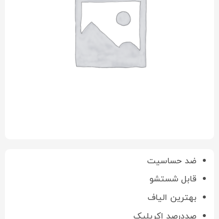
ضد حساسیت
قابل شستشو
بهترین الیاف
صددرصد اکریلیک