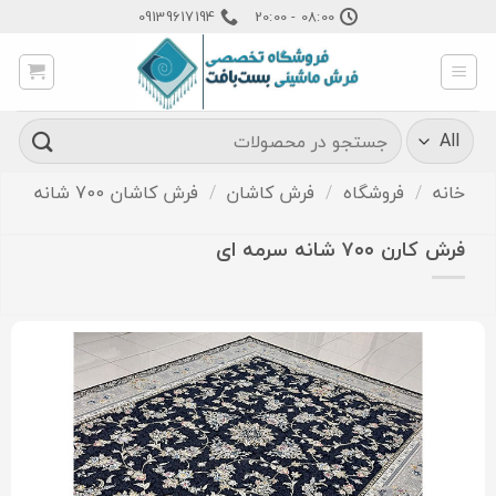
Ski
09139617194
08:00 - 20:00
t
conten
جستجو
برای:
خانه
/
فروشگاه
/
فرش کاشان
/
فرش کاشان 700 شانه
فرش کارن ۷۰۰ شانه سرمه ای