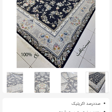
صددرصد اکریلیک