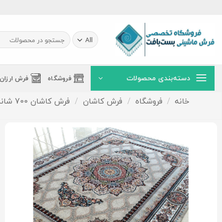
Ski
t
conten
جستجو
برای:
دسته‌بندی محصولات
فروشگاه
فرش ارزان
خانه
/
فروشگاه
/
فرش کاشان
/
فرش کاشان 700 شانه - نخ ایرانی(ورژن.تاپس)