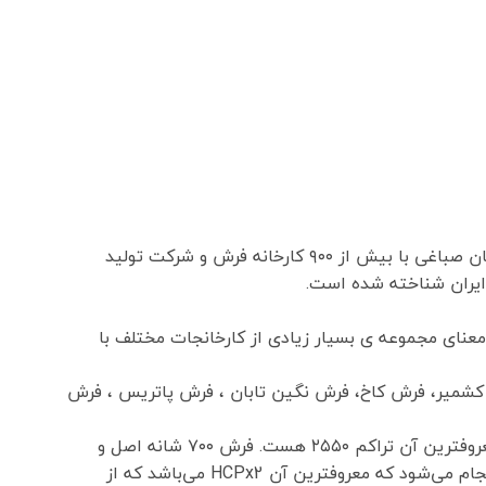
کاشان با داشتن چندین شهرک صنعتی مانند شهرک صنعتی راوند و شهرک صنعتی آران و بیدگل شهرک امیر کبیر ، شهرک سلیمان صباغی با بیش از ۹۰۰ کارخانه فرش و شرکت تولید
ایران شناخته شده است.
عنای مجموعه ی بسیار زیادی از کارخانجات مختلف با
 کشمیر، فرش کاخ، فرش نگین تابان ، فرش پاتریس ، فرش
فرش کاشان ۷۰۰ شانه واقعی دارای تراکم عرضی (شانه فرش) ۷۰۰ گره و تراکم طولی (تراکم فرش) ۲۱۰۰ تا ۳۰۰۰ گره هستند که معروفترین آن تراکم ۲۵۵۰ هست. فرش ۷۰۰ شانه اصل و
درجه یک معمولا به صورت ۸ رنگ یا ۱۰ رنگ با اختلاف قیمت جزئی عرضه می‌شوند. بافت هفتصد شانه با دستگاه‌های مختلفی انجام می‌شود که معروفترین آن HCPx2 می‌باشد که از