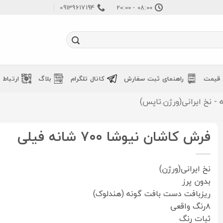
09139617194
08:00 - 20:00
 قیمت
راهنمای ثبت سفارش
کانال تلگرام
بلاگ
ارتباط ب
فرش کاشان نیوشا ۷۰۰ شانه فیلی
نخ ایرانی(ورژن)
بدون پرز
ریزبافت دست بافت گونه (هندلوک)
۸رنگ واقعی
ثبات رنگ