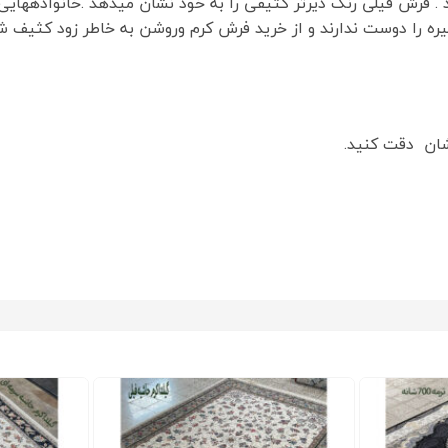
 . فرش فیلی رنگ دیرتر کثیفی را به خود نشان میدهد .خانوادههایی
تیره را دوست ندارند و از خرید فرش کرم وروشن به خاطر زود کثی
شان دقت کنید.