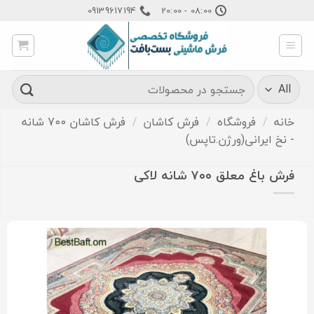
Ski
09139617194
08:00 - 20:00
t
conten
جستجو
برای:
خانه
/
فروشگاه
/
فرش کاشان
/
فرش کاشان 700 شانه
- نخ ایرانی(ورژن.تاپس)
فرش باغ معلق ۷۰۰ شانه لاکی