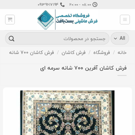
Ski
09139617194
08:00 - 20:00
t
conten
جستجو
برای:
خانه
/
فروشگاه
/
فرش کاشان
/
فرش کاشان 700 شانه
فرش کاشان آفرین ۷۰۰ شانه سرمه ای