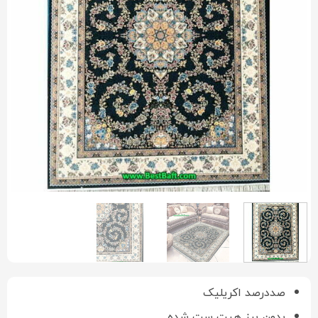
صددرصد اکریلیک
بدون پرز هیت ست شده