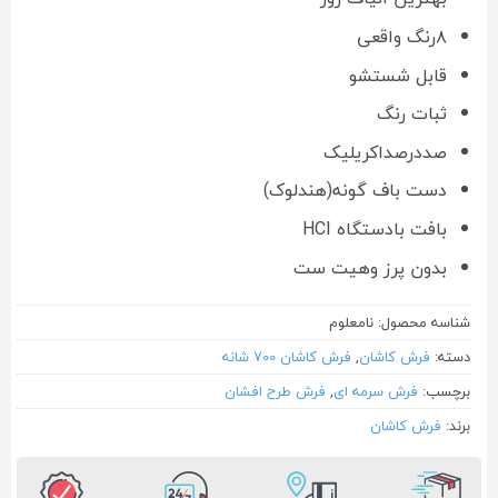
۸رنگ واقعی
قابل شستشو
ثبات رنگ
صددرصداکریلیک
دست باف گونه(هندلوک)
بافت بادستگاه HCI
بدون پرز وهیت ست
شناسه محصول:
نامعلوم
دسته:
فرش کاشان
,
فرش کاشان 700 شانه
برچسب:
فرش سرمه ای
,
فرش طرح افشان
برند:
فرش کاشان