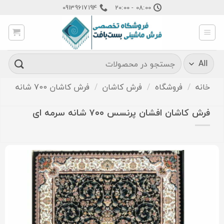
Ski
09139617194
08:00 - 20:00
t
conten
جستجو
برای:
خانه
/
فروشگاه
/
فرش کاشان
/
فرش کاشان 700 شانه
فرش کاشان افشان پرنسس ۷۰۰ شانه سرمه ای