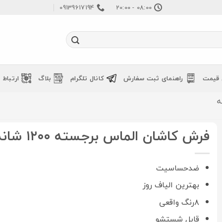
09139617194
08:00 - 20:00
 قیمت
راهنمای ثبت سفارش
کانال تلگرام
بلاگ
ارتباط ب
فرش کاشان الماس برجسته ۱۲۰۰ شانه فیلی
ضدحساسیت
بهترین الیاف روز
۸رنگ واقعی
قابل شستشو