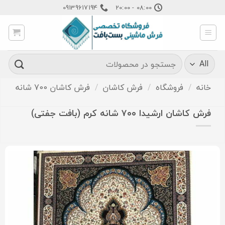
Ski
09139617194
08:00 - 20:00
t
conten
جستجو
برای:
خانه
/
فروشگاه
/
فرش کاشان
/
فرش کاشان 700 شانه
فرش کاشان ارشیدا ۷۰۰ شانه کرم (بافت جفتی)