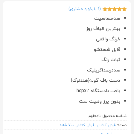
(
1
بازخورد مشتری)
1
امتیازدهی
5
ضدحساسیت
از 5 در
امتیازدهی
بهترین الیاف روز
مشتری
۸رنگ واقعی
قابل شستشو
ثبات رنگ
صددرصداکریلیک
دست باف گونه(هندلوک)
بافت بادستگاه hcpx2
بدون پرز وهیت ست
شناسه محصول:
نامعلوم
دسته:
فرش کاشان
,
فرش کاشان 700 شانه