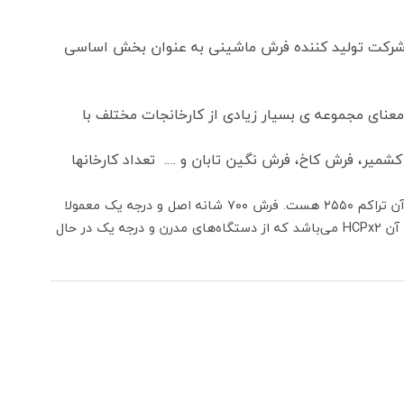
ند شهرک صنعتی راوند و شهرک صنعتی آران و بیدگل با بیش از ۷۰۰ کارخانه فرش و شرکت تولید کننده فرش ماشینی به عنوان بخش اساسی
عنای مجموعه ی بسیار زیادی از کارخانجات مختلف با
میر، فرش کاخ، فرش نگین تابان و …. تعداد کارخانها
فرش کاشان ۷۰۰ شانه واقعی دارای تراکم عرضی (شانه فرش) ۷۰۰ گره و تراکم طولی (تراکم فرش) ۲۱۰۰ تا ۳۰۰۰ گره هستند که معروفترین آن تراکم ۲۵۵۰ هست. فرش ۷۰۰ شانه اصل و درجه یک معمولا
به صورت ۸ رنگ یا ۱۰ رنگ با اختلاف قیمت جزئی عرضه می‌شوند. بافت هفتصد شانه با دستگاه‌های مختلفی انجام می‌شود که معروفترین آن HCPx2 می‌باشد که از دستگاه‌های مدرن و درجه یک در حال