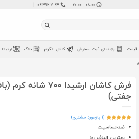
09139617194
08:00 - 20:00
 قیمت
راهنمای ثبت سفارش
کانال تلگرام
بلاگ
ارتباط ب
فرش کاشان ارشیدا ۷۰۰ شانه کرم
جفتی)
(
1
بازخورد مشتری)
1
امتیازدهی
5
ضدحساسیت
از 5 در
امتیازدهی
بهترین الیاف روز