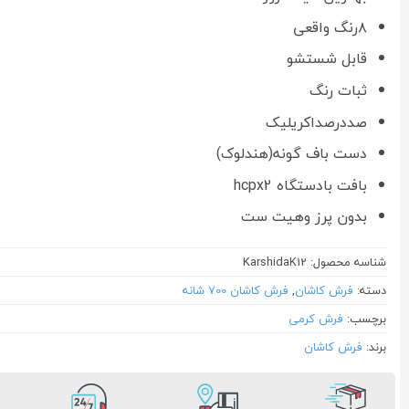
مشتری
۸رنگ واقعی
قابل شستشو
ثبات رنگ
صددرصداکریلیک
دست باف گونه(هندلوک)
بافت بادستگاه hcpx2
بدون پرز وهیت ست
شناسه محصول:
KarshidaK12
دسته:
فرش کاشان
,
فرش کاشان 700 شانه
برچسب:
فرش کرمی
برند:
فرش کاشان