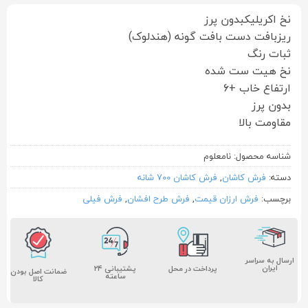
نخ اکریلیکبدون پرز
ریزبافت دست بافت گونه (هندلوک)
ثبات رنگ
نخ هیت ست شده
ارتفاع خاب +۶
بدون پرز
مقاومت بالا
شناسه محصول:
نامعلوم
دسته:
فرش کاشان
,
فرش کاشان 700 شانه
برچسب:
فرش ارزان قیمت
,
فرش طرح افشان
,
فرش فیلی
ارسال به سراسر
ایران
پشتیبانی ۲۴
پرداخت در محل
ضمانت اصل بودن
ساعته
کالا