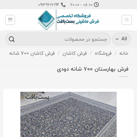
Ski
09139617194
08:00 - 20:00
t
conten
جستجو
برای:
خانه
/
فروشگاه
/
فرش کاشان
/
فرش کاشان 700 شانه
فرش بهارستان ۷۰۰ شانه دودی