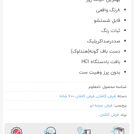
۸رنگ واقعی
قابل شستشو
ثبات رنگ
صددرصداکریلیک
دست باف گونه(هندلوک)
بافت بادستگاه HCI
بدون پرز وهیت ست
شناسه محصول:
نامعلوم
دسته:
فرش کاشان
,
فرش کاشان 700 شانه
برچسب:
فرش سرمه ای
برند:
فرش کاشان