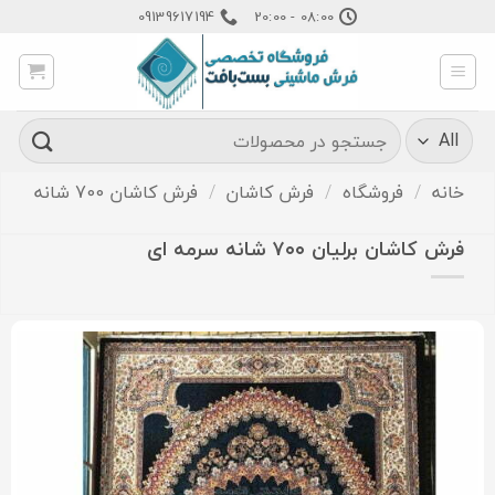
Ski
09139617194
08:00 - 20:00
t
conten
جستجو
برای:
خانه
/
فروشگاه
/
فرش کاشان
/
فرش کاشان 700 شانه
فرش کاشان برلیان ۷۰۰ شانه سرمه ای