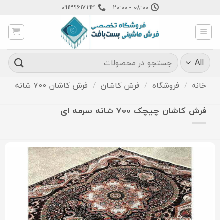
Ski
09139617194
08:00 - 20:00
t
conten
جستجو
برای:
خانه
/
فروشگاه
/
فرش کاشان
/
فرش کاشان 700 شانه
فرش کاشان چیچک ۷۰۰ شانه سرمه ای