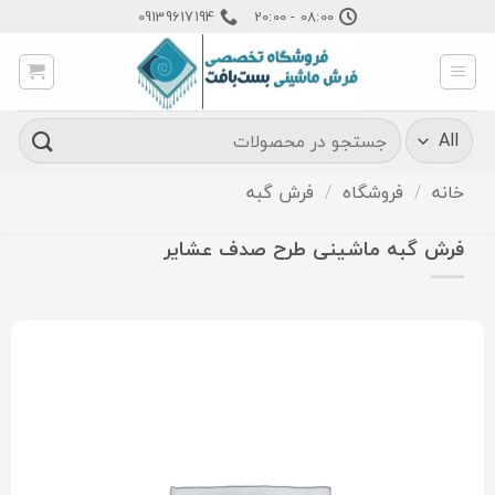
Ski
09139617194
08:00 - 20:00
t
conten
جستجو
برای:
خانه
/
فروشگاه
/
فرش گبه
فرش گبه ماشینی طرح صدف عشایر