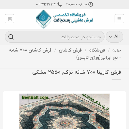
Ski
09139617194
08:00 - 20:00
t
conten
جستجو
برای:
خانه
/
فروشگاه
/
فرش کاشان
/
فرش کاشان 700 شانه
- نخ ایرانی(ورژن.تاپس)
فرش کارینا ۷۰۰ شانه تراکم ۲۵۵۰ مشکی