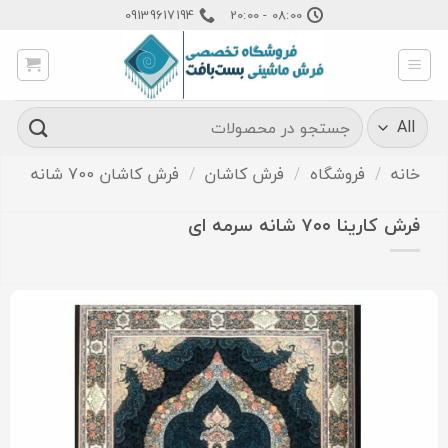
Ski
09139617194
08:00 - 20:00
t
conten
جستجو
برای:
خانه
/
فروشگاه
/
فرش کاشان
/
فرش کاشان 700 شانه
فرش کارینا ۷۰۰ شانه سرمه ای