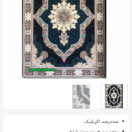
صددرصد اکریلیک
بدون پرز هیت ست شده