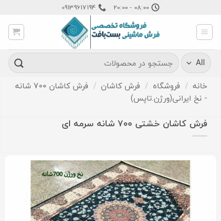
Ski
09139617194
08:00 - 20:00
t
conten
جستجو
برای:
خانه
/
فروشگاه
/
فرش کاشان
/
فرش کاشان 700 شانه
- نخ ایرانی(ورژن.تاپس)
فرش کاشان خشتی ۷۰۰ شانه سرمه ای