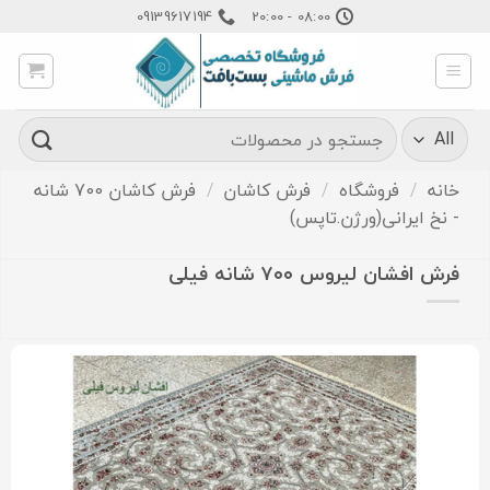
Ski
09139617194
08:00 - 20:00
t
conten
جستجو
برای:
خانه
/
فروشگاه
/
فرش کاشان
/
فرش کاشان 700 شانه
- نخ ایرانی(ورژن.تاپس)
فرش افشان لیروس ۷۰۰ شانه فیلی