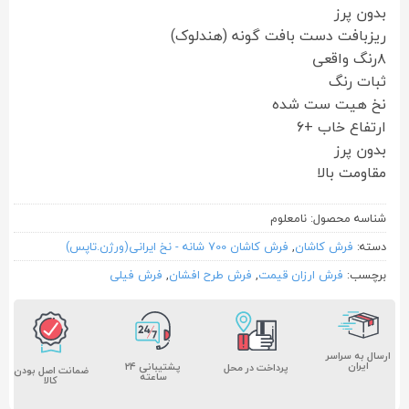
بدون پرز
ریزبافت دست بافت گونه (هندلوک)
۸رنگ واقعی
ثبات رنگ
نخ هیت ست شده
ارتفاع خاب +۶
بدون پرز
مقاومت بالا
شناسه محصول:
نامعلوم
دسته:
فرش کاشان
,
فرش کاشان 700 شانه - نخ ایرانی(ورژن.تاپس)
برچسب:
فرش ارزان قیمت
,
فرش طرح افشان
,
فرش فیلی
ارسال به سراسر
ایران
پشتیبانی ۲۴
پرداخت در محل
ضمانت اصل بودن
ساعته
کالا