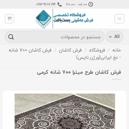
Ski
09139617194
08:00 - 20:00
t
conten
جستجو
برای:
خانه
/
فروشگاه
/
فرش کاشان
/
فرش کاشان 700 شانه
- نخ ایرانی(ورژن.تاپس)
فرش کاشان طرح میترا ۷۰۰ شانه کرمی