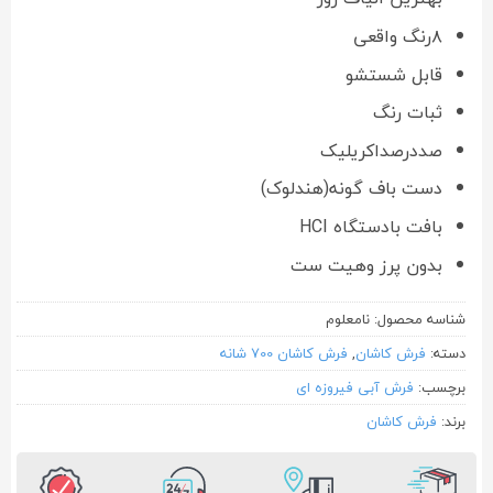
۸رنگ واقعی
قابل شستشو
ثبات رنگ
صددرصداکریلیک
دست باف گونه(هندلوک)
بافت بادستگاه HCI
بدون پرز وهیت ست
شناسه محصول:
نامعلوم
دسته:
فرش کاشان
,
فرش کاشان 700 شانه
برچسب:
فرش آبی فیروزه ای
برند:
فرش کاشان