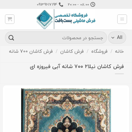
Ski
09139617194
08:00 - 20:00
t
conten
جستجو
برای:
خانه
/
فروشگاه
/
فرش کاشان
/
فرش کاشان 700 شانه
فرش کاشان نیلا۲ ۷۰۰ شانه آبی فیروزه ای