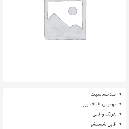
ضدحساسیت
بهترین الیاف روز
۸رنگ واقعی
قابل شستشو