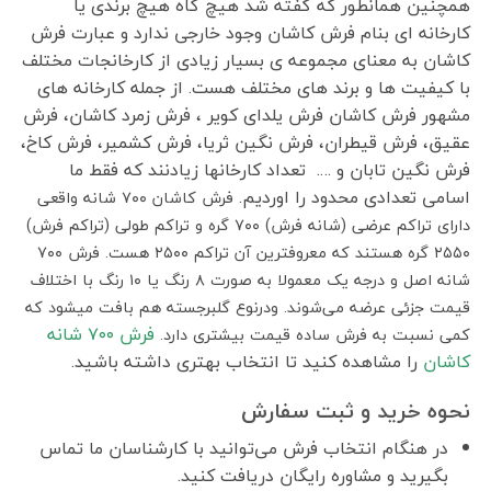
همچنین همانطور که گفته شد هیچ گاه هیچ برندی یا
کارخانه ای بنام فرش کاشان وجود خارجی ندارد و عبارت فرش
کاشان به معنای مجموعه ی بسیار زیادی از کارخانجات مختلف
با کیفیت ها و برند های مختلف هست. از جمله کارخانه های
مشهور فرش کاشان فرش یلدای کویر ، فرش زمرد کاشان، فرش
عقیق، فرش قیطران، فرش نگین ثریا، فرش کشمیر، فرش کاخ،
فرش نگین تابان و …. تعداد کارخانها زیادنند که فقط ما
اسامی تعدادی محدود را اوردیم.
فرش کاشان ۷۰۰ شانه واقعی
دارای تراکم عرضی (شانه فرش) ۷۰۰ گره و تراکم طولی (تراکم فرش)
۲۵۵۰ گره هستند که معروفترین آن تراکم ۲۵۰۰ هست. فرش ۷۰۰
شانه اصل و درجه یک معمولا به صورت ۸ رنگ یا ۱۰ رنگ با اختلاف
قیمت جزئی عرضه می‌شوند. ودرنوع گلبرجسته هم بافت میشود که
فرش ٧٠٠ شانه
کمی نسبت به فرش ساده قیمت بیشتری دارد.
کاشان
را مشاهده کنید تا انتخاب بهتری داشته باشید.
نحوه خرید و ثبت سفارش
در هنگام انتخاب فرش می‌توانید با کارشناسان ما تماس
بگیرید و مشاوره رایگان دریافت کنید.