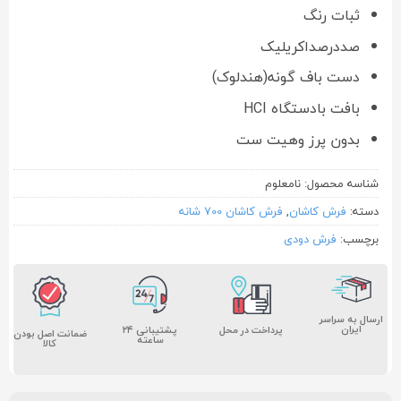
ثبات رنگ
صددرصداکریلیک
دست باف گونه(هندلوک)
بافت بادستگاه HCI
بدون پرز وهیت ست
شناسه محصول:
نامعلوم
دسته:
فرش کاشان
,
فرش کاشان 700 شانه
برچسب:
فرش دودی
ارسال به سراسر
ایران
پشتیبانی ۲۴
پرداخت در محل
ضمانت اصل بودن
ساعته
کالا