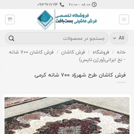
Ski
09139617194
08:00 - 20:00
t
conten
جستجو
برای:
خانه
/
فروشگاه
/
فرش کاشان
/
فرش کاشان 700 شانه
- نخ ایرانی(ورژن.تاپس)
فرش کاشان طرح شهرزاد ۷۰۰ شانه کرمی