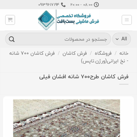
Ski
09139617194
08:00 - 20:00
t
conten
جستجو
برای:
خانه
/
فروشگاه
/
فرش کاشان
/
فرش کاشان 700 شانه
- نخ ایرانی(ورژن.تاپس)
فرش کاشان طرح۷۰۰ شانه افشان فیلی