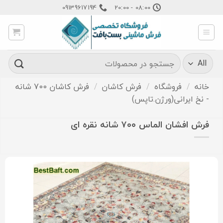
Ski
09139617194
08:00 - 20:00
t
conten
جستجو
برای:
خانه
/
فروشگاه
/
فرش کاشان
/
فرش کاشان 700 شانه
- نخ ایرانی(ورژن.تاپس)
فرش افشان الماس ۷۰۰ شانه نقره ای