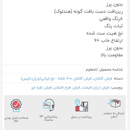
بدون پرز
ریزبافت دست بافت گونه (هندلوک)
۸رنگ واقعی
ثبات رنگ
نخ هیت ست شده
ارتفاع خاب +۶
بدون پرز
مقاومت بالا
شناسه محصول:
نامعلوم
دسته:
فرش کاشان
,
فرش کاشان 700 شانه - نخ ایرانی(ورژن.تاپس)
برچسب:
فرش ارزان قیمت
,
فرش طرح افشان
,
فرش نقره ای
ارسال به سراسر
ایران
پشتیبانی ۲۴
پرداخت در محل
ضمانت اصل بودن
ساعته
کالا