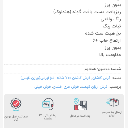
بدون پرز
ریزبافت دست بافت گونه (هندلوک)
رنگ واقعی
ثبات رنگ
نخ هیت ست شده
ارتفاع خاب +۶
بدون پرز
مقاومت بالا
شناسه محصول:
نامعلوم
دسته:
فرش کاشان
,
فرش کاشان 700 شانه - نخ ایرانی(ورژن.تاپس)
برچسب:
فرش ارزان قیمت
,
فرش طرح افشان
,
فرش فیلی
ارسال به سراسر
ایران
پشتیبانی ۲۴
پرداخت در محل
ضمانت اصل بودن
ساعته
کالا