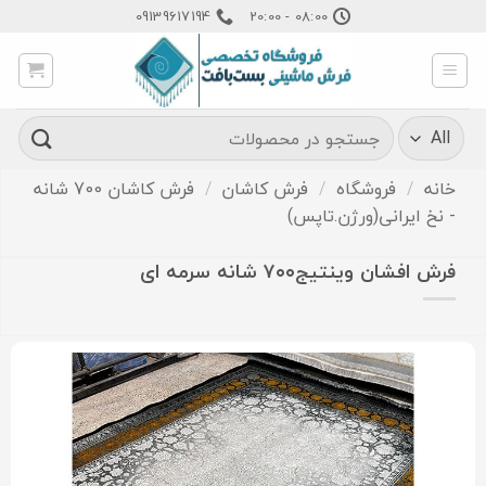
Ski
09139617194
08:00 - 20:00
t
conten
جستجو
برای:
خانه
/
فروشگاه
/
فرش کاشان
/
فرش کاشان 700 شانه
- نخ ایرانی(ورژن.تاپس)
فرش افشان وینتیج۷۰۰ شانه سرمه ای