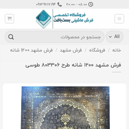
Ski
09139617194
08:00 - 20:00
t
conten
جستجو
برای:
خانه
/
فروشگاه
/
فرش مشهد
/
فرش مشهد 1200 شانه
فرش مشهد ۱۲۰۰ شانه طرح 803306 طوسی