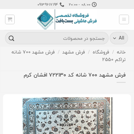
Ski
09139617194
08:00 - 20:00
t
conten
جستجو
برای:
خانه
/
فروشگاه
/
فرش مشهد
/
فرش مشهد 700 شانه
تراکم 2550
فرش مشهد ۷۰۰ شانه کد ۷۲۲۱۳۰ افشان کرم