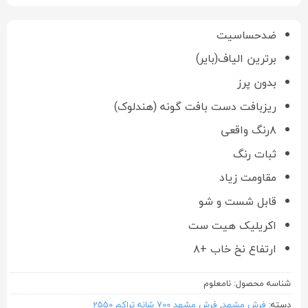
ضدحساسیت
برترین الیاف(بایر)
بدون پرز
ریزبافت دست بافت گونه (هندلوک)
۸رنگ واقعی
ثبات رنگ
مقاومت زیاد
قابل شست و شو
اکریلیک هیت ست
ارتفاع نخ خاب +۸
شناسه محصول:
نامعلوم
دسته:
فرش مشهد
,
فرش مشهد 700 شانه تراکم 2550