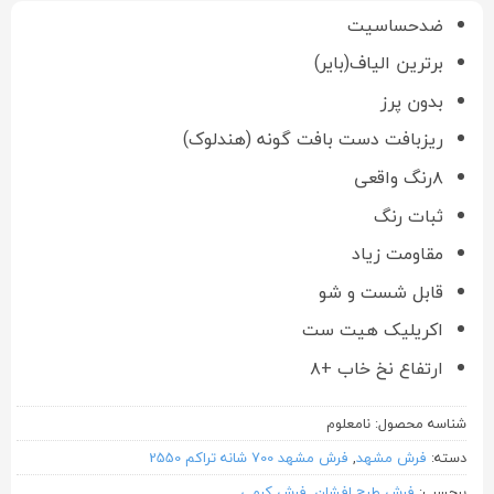
ضدحساسیت
برترین الیاف(بایر)
بدون پرز
ریزبافت دست بافت گونه (هندلوک)
۸رنگ واقعی
ثبات رنگ
مقاومت زیاد
قابل شست و شو
اکریلیک هیت ست
ارتفاع نخ خاب +۸
شناسه محصول:
نامعلوم
دسته:
فرش مشهد
,
فرش مشهد 700 شانه تراکم 2550
برچسب:
فرش طرح افشان
,
فرش کرمی