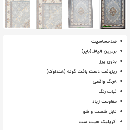
ضدحساسیت
برترین الیاف(بایر)
بدون پرز
ریزبافت دست بافت گونه (هندلوک)
۸رنگ واقعی
ثبات رنگ
مقاومت زیاد
قابل شست و شو
اکریلیک هیت ست