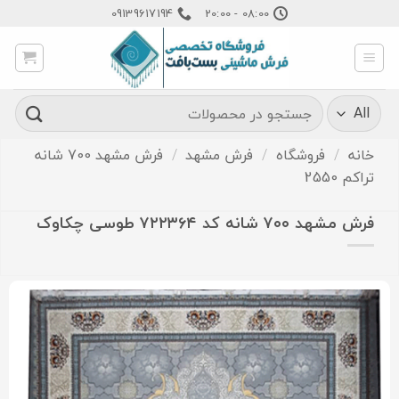
Ski
09139617194
08:00 - 20:00
t
conten
جستجو
برای:
خانه
/
فروشگاه
/
فرش مشهد
/
فرش مشهد 700 شانه
تراکم 2550
فرش مشهد ۷۰۰ شانه کد ۷۲۲۳۶۴ طوسی چکاوک