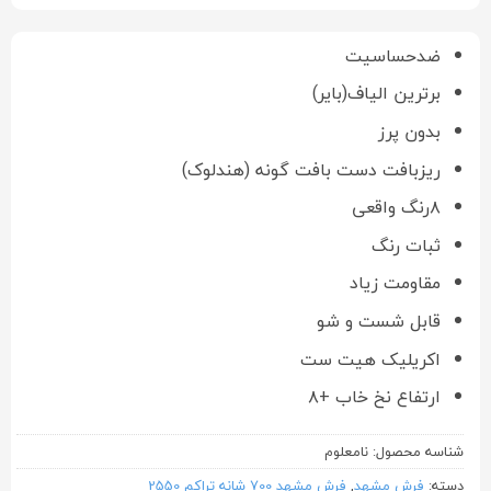
ضدحساسیت
برترین الیاف(بایر)
بدون پرز
ریزبافت دست بافت گونه (هندلوک)
۸رنگ واقعی
ثبات رنگ
مقاومت زیاد
قابل شست و شو
اکریلیک هیت ست
ارتفاع نخ خاب +۸
شناسه محصول:
نامعلوم
دسته:
فرش مشهد
,
فرش مشهد 700 شانه تراکم 2550