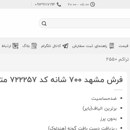
09139617194
08:00 - 20:00
 قیمت
راهنمای ثبت سفارش
کانال تلگرام
بلاگ
ارتباط ب
فرش مشهد ۷۰۰ شانه کد ۷۲۲۲۵۷ متالیک
ضدحساسیت
برترین الیاف(بایر)
بدون پرز
ریزبافت دست بافت گونه (هندلوک)