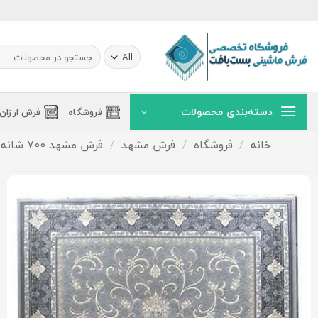
Ski
t
conten
جستجو
برای:
دسته‌بندی محصولات
فروشگاه
فرش ارزان
خانه
/
فروشگاه
/
فرش مشهد
/
فرش مشهد 700 شانه تراکم 2550