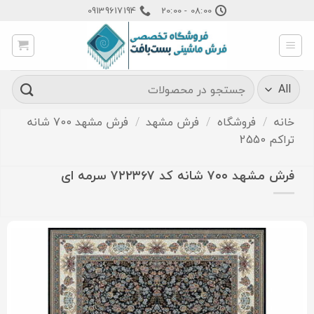
Ski
09139617194
08:00 - 20:00
t
conten
جستجو
برای:
خانه
/
فروشگاه
/
فرش مشهد
/
فرش مشهد 700 شانه
تراکم 2550
فرش مشهد ۷۰۰ شانه کد ۷۲۲۳۶۷ سرمه ای