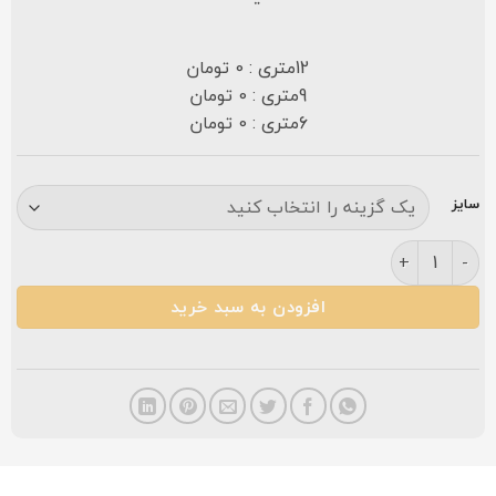
12متری : 0 تومان
9متری : 0 تومان
6متری : 0 تومان
سایز
فرش مشهد 1500 شانه طرح 814007 موشی حاشیه کاربنی گلبرجسته عدد
افزودن به سبد خرید