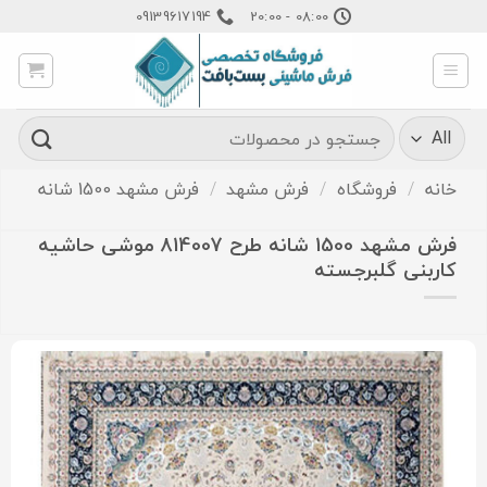
Ski
09139617194
08:00 - 20:00
t
conten
جستجو
برای:
خانه
/
فروشگاه
/
فرش مشهد
/
فرش مشهد 1500 شانه
فرش مشهد 1500 شانه طرح 814007 موشی حاشیه
کاربنی گلبرجسته