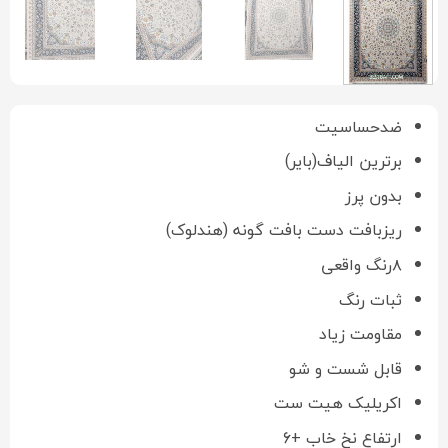
ضدحساسیت
برترین الیاف(بایر)
بدون پرز
ریزبافت دست بافت گونه (هندلوک)
۸رنگ واقعی
ثبات رنگ
مقاومت زیاد
قابل شست و شو
اکریلیک هیت ست
ارتفاع نخ خاب +6