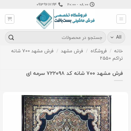
Ski
09139617194
08:00 - 20:00
t
conten
جستجو
برای:
خانه
/
فروشگاه
/
فرش مشهد
/
فرش مشهد 700 شانه
تراکم 2550
فرش مشهد ۷۰۰ شانه کد ۷۲۲۰۹۸ سرمه ای