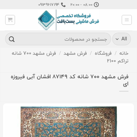
Ski
09139617194
08:00 - 20:00
t
conten
جستجو
برای:
خانه
/
فروشگاه
/
فرش مشهد
/
فرش مشهد 700 شانه
تراکم 2100
فرش مشهد ۷۰۰ شانه کد ۸۷۱۴۹ افشان آبی فیروزه
ای