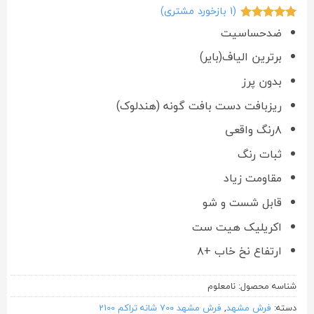
(
1
بازخورد مشتری)
1
امتیازدهی
5
ضدحساسیت
از 5 در
امتیازدهی
برترین الیاف(بایر)
مشتری
بدون پرز
ریزبافت دست بافت گونه (هندلوک)
۸رنگ واقعی
ثبات رنگ
مقاومت زیاد
قابل شست و شو
اکریلیک هیت ست
ارتفاع نخ خاب +۸
شناسه محصول:
نامعلوم
دسته:
فرش مشهد
,
فرش مشهد 700 شانه تراکم 2100