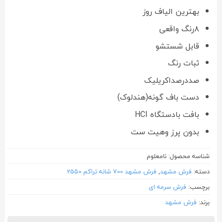
بهترین الیاف روز
۸رنگ واقعی
قابل شستشو
ثبات رنگ
صددرصداکریلیک
دست باف گونه(هندلوک)
بافت بادستگاه HCI
بدون پرز وهیت ست
شناسه محصول:
نامعلوم
دسته:
فرش مشهد
,
فرش مشهد 700 شانه تراکم 2550
برچسب:
فرش سرمه ای
برند:
فرش مشهد