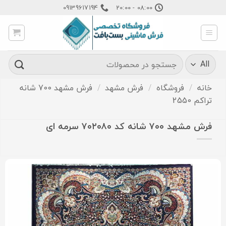
Ski
09139617194
08:00 - 20:00
t
conten
جستجو
برای:
خانه
/
فروشگاه
/
فرش مشهد
/
فرش مشهد 700 شانه
تراکم 2550
فرش مشهد ۷۰۰ شانه کد ۷۰۲۰۸۰ سرمه ای